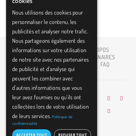
cookies
ENGLISH
Nous utilisons des cookies pour
personnaliser le contenu, les
[woocommerce_my_account]
publicités et analyser notre trafic.
Nous partageons également des
ACCUEIL
À PROPOS
informations sur votre utilisation
CARRIÈRE
PARTENAIRES
de notre site avec nos partenaires
MEDIAS
BLOG
FAQ
de publicité et d'analyse qui
CONTACT
peuvent les combiner avec
d'autres informations que vous
BIO3FITNESS
leur avez fournies ou qu'ils ont
11500 Armand-
info@bio3fitness.ca
collectées lors de votre utilisation
(514) 494-
Bombardier,
1024
de leurs services.
Montréal, H1E
Politique de
confidentialité
2W9
ACCEPTER TOUT
REFUSER TOUT