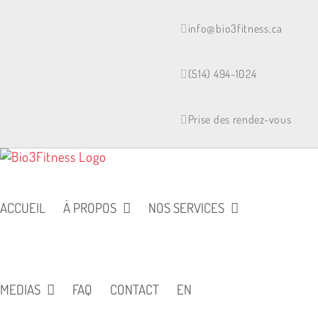
Skip
to
info@bio3fitness.ca
content
(514) 494-1024
Prise des rendez-vous
ACCUEIL
À PROPOS
NOS SERVICES
MEDIAS
FAQ
CONTACT
EN