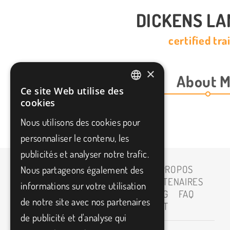
DICKENS L
certified tra
×
About 
Ce site Web utilise des
FRENCH
cookies
ENGLISH
Nous utilisons des cookies pour
personnaliser le contenu, les
publicités et analyser notre trafic.
ACCUEIL
À PROPOS
Nous partageons également des
CARRIÈRE
PARTENAIRES
informations sur votre utilisation
MEDIAS
BLOG
FAQ
de notre site avec nos partenaires
CONTACT
de publicité et d'analyse qui