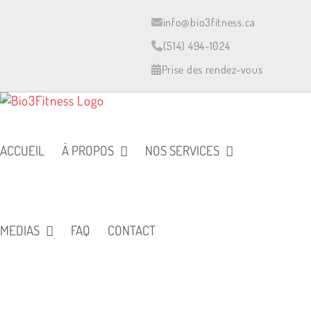
Skip
to
info@bio3fitness.ca
content
(514) 494-1024
Prise des rendez-vous
ACCUEIL
À PROPOS
NOS SERVICES
MEDIAS
FAQ
CONTACT