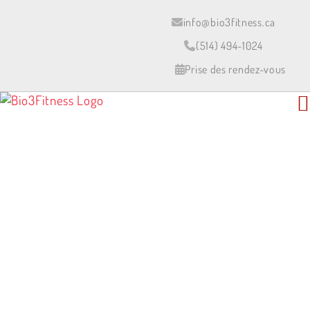
Skip
to
info@bio3fitness.ca
content
(514) 494-1024
Prise des rendez-vous
SYLVIE CALIXTE