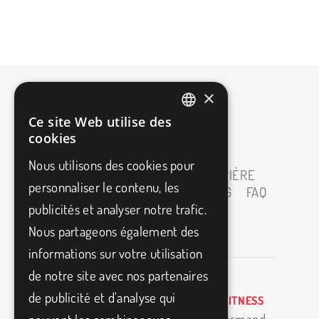
×
Ce site Web utilise des
FRENCH
cookies
ENGLISH
Nous utilisons des cookies pour
ACCUEIL
À PROPOS
CARRIÈRE
personnaliser le contenu, les
PARTENAIRES
MEDIAS
BLOG
FAQ
publicités et analyser notre trafic.
CONTACT
Nous partageons également des
informations sur votre utilisation
de notre site avec nos partenaires
de publicité et d'analyse qui
BIO3FITNESS
11500 Armand-