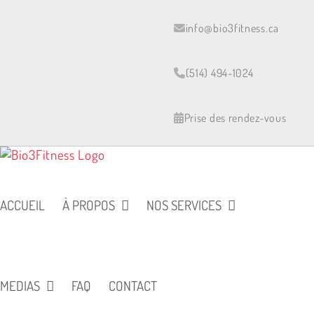
Skip
to
info@bio3fitness.ca
content
(514) 494-1024
Prise des rendez-vous
ACCUEIL
À PROPOS
NOS SERVICES
MEDIAS
FAQ
CONTACT