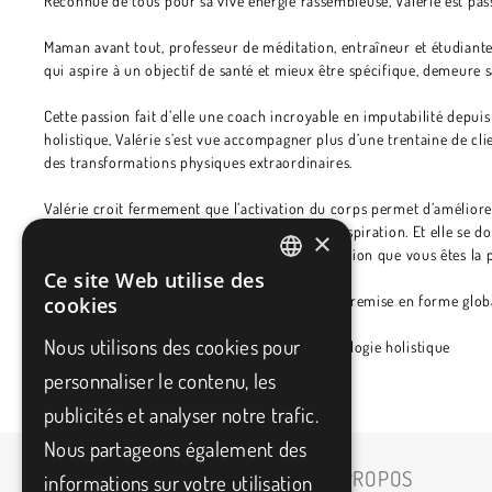
Reconnue de tous pour sa vive énergie rassembleuse, Valérie est pass
Maman avant tout, professeur de méditation, entraîneur et étudiant
qui aspire à un objectif de santé et mieux être spécifique, demeure s
Cette passion fait d’elle une coach incroyable en imputabilité depu
holistique, Valérie s’est vue accompagner plus d’une trentaine de cli
des transformations physiques extraordinaires.
Valérie croit fermement que l’activation du corps permet d’améliore
réduction du stress et l’harmonisation de la respiration. Et elle se
×
entraînements, vous ressortirez avec la conviction que vous êtes la 
Ce site Web utilise des
FRENCH
Clientèle cible:
personnes adultes nécessitant remise en forme glob
cookies
ENGLISH
Nous utilisons des cookies pour
Expertise:
exercices cardiovasculaires, kinésiologie holistique
personnaliser le contenu, les
publicités et analyser notre trafic.
Nous partageons également des
ACCUEIL
À PROPOS
informations sur votre utilisation