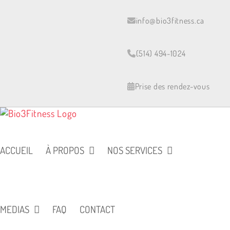
Skip
to
info@bio3fitness.ca
content
(514) 494-1024
Prise des rendez-vous
ACCUEIL
À PROPOS
NOS SERVICES
MEDIAS
FAQ
CONTACT