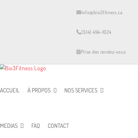
Skip
to
info@bio3fitness.ca
content
(514) 494-1024
Prise des rendez-vous
ACCUEIL
À PROPOS
NOS SERVICES
MEDIAS
FAQ
CONTACT