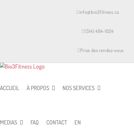
Skip
to
info@bio3fitness.ca
content
(514) 494-1024
Prise des rendez-vous
ACCUEIL
À PROPOS
NOS SERVICES
MEDIAS
FAQ
CONTACT
EN