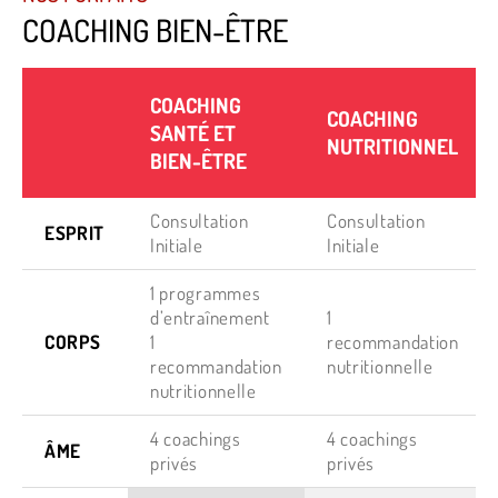
COACHING BIEN-ÊTRE
COACHING
COACHING
SANTÉ ET
NUTRITIONNEL
BIEN-ÊTRE
Consultation
Consultation
ESPRIT
Initiale
Initiale
1 programmes
d’entraînement
1
CORPS
1
recommandation
recommandation
nutritionnelle
nutritionnelle
4 coachings
4 coachings
ÂME
privés
privés