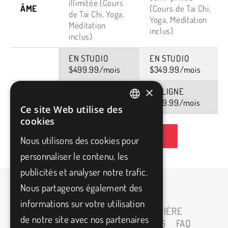
illimitée (Cours
ÂME
(Cours de Tai Chi,
de Tai Chi, Yoga,
Yoga, Méditation
Méditation
inclus)
inclus)
EN STUDIO
EN STUDIO
$499.99/mois
$349.99/mois
×
EN LIGNE
EN LIGNE
$399.99/mois
$249.99/mois
Ce site Web utilise des
FRENCH
cookies
ENGLISH
PRENEZ RENDEZ-VOUS
Nous utilisons des cookies pour
personnaliser le contenu, les
publicités et analyser notre trafic.
Nous partageons également des
informations sur votre utilisation
ACCUEIL
À PROPOS
CARRIÈRE
de notre site avec nos partenaires
PARTENAIRES
MEDIAS
BLOG
FAQ