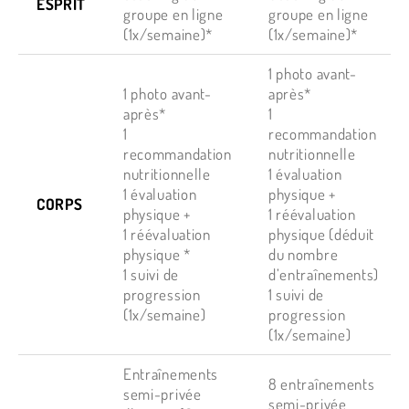
ESPRIT
groupe en ligne
groupe en ligne
(1x/semaine)*
(1x/semaine)*
1 photo avant-
1 photo avant-
après*
après*
1
1
recommandation
recommandation
nutritionnelle
nutritionnelle
1 évaluation
1 évaluation
physique +
CORPS
physique +
1 réévaluation
1 réévaluation
physique (déduit
physique *
du nombre
1 suivi de
d’entraînements)
progression
1 suivi de
(1x/semaine)
progression
(1x/semaine)
Entraînements
8 entraînements
semi-privée
semi-privée