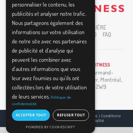
personnaliser le contenu, les
publicités et analyser notre trafic.
Nous partageons également des
ACCUEIL
À PROPOS
CARRIÈRE
informations sur votre utilisation
PARTENAIRES
MEDIAS
BLOG
FAQ
de notre site avec nos partenaires
CONTACT
de publicité et d'analyse qui
peuvent les combiner avec
BIO3FITNESS
info@bio3fitness.ca
d'autres informations que vous
11500 Armand-
(514) 494-1024
leur avez fournies ou qu'ils ont
Bombardier,
Montréal,
H1E 2W9
collectées lors de votre utilisation
de leurs services.
Politique de
confidentialité
ACCEPTER TOUT
REFUSER TOUT
© BIO3FITNESS – 2026, Tous Droits Réservés |
Conditions
d’utilisation
|
Politique de confidentialité
POWERED BY COOKIESCRIPT