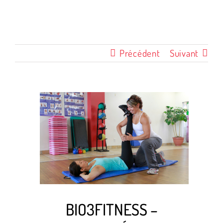
Précédent
Suivant
Voir
l'image
agrandie
BIO3FITNESS –