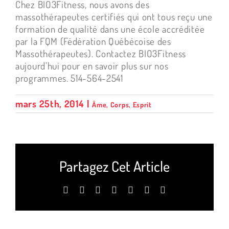
Chez BIO3Fitness, nous avons des
massothérapeutes certifiés qui ont tous reçu une
formation de qualité dans une école accréditée
par la FQM (Fédération Québécoise des
Massothérapeutes). Contactez BIO3Fitness
aujourd’hui pour en savoir plus sur nos
programmes. 514-564-2541
mars 25th, 2014
|
Âme
,
Corps
,
Esprit
Partagez Cet Article
Facebook
X
LinkedIn
WhatsApp
Tumblr
Pinterest
Email