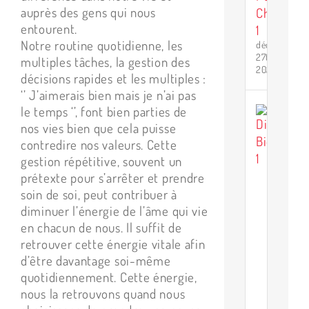
auprès des gens qui nous
p
entourent.
Notre routine quotidienne, les
décembre
27th,
multiples tâches, la gestion des
2024
décisions rapides et les multiples :
‘’ J’aimerais bien mais je n’ai pas
le temps ‘’, font bien parties de
L
nos vies bien que cela puisse
s
contredire nos valeurs. Cette
à
gestion répétitive, souvent un
t
prétexte pour s’arrêter et prendre
p
soin de soi, peut contribuer à
d
diminuer l’énergie de l’âme qui vie
l
en chacun de nous. Il suffit de
b
retrouver cette énergie vitale afin
v
d’être davantage soi-même
d
quotidiennement. Cette énergie,
C
nous la retrouvons quand nous
D