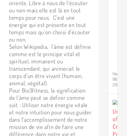
oriente. Libre à nous de l’écouter
t
ou non mais elle est là en tout
p
temps pour nous. C’est une
d
énergie qui est présente en tout
l
temps mais qu’on choisi d’écouter
b
ou non.
v
Selon Wikipedia, l’âme est définie
d
comme est le principe vital et
C
spirituel, immanent ou
D
transcendant, qui animerait le
février
corps d’un être vivant (humain,
18th,
animal, végétal).
2025
Pour Bio3fitness, la signification
de l’âme peut se définir comme
L
suit : Utiliser notre énergie vitale
d
et notre intuition pour nous guider
c
dans l’accomplissement de notre
u
mission de vie afin de faire une
c
différence dans notre vie et