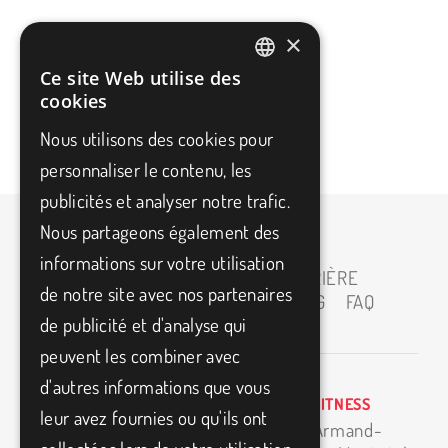
×
Partagez
Facebook
X
LinkedIn
WhatsApp
Ce site Web utilise des
FRENCH
cookies
Cet Article
Tumblr
Pinterest
Email
ENGLISH
Nous utilisons des cookies pour
personnaliser le contenu, les
publicités et analyser notre trafic.
Nous partageons également des
informations sur votre utilisation
ACCUEIL
À PROPOS
CARRIÈRE
de notre site avec nos partenaires
PARTENAIRES
MEDIAS
BLOG
FAQ
de publicité et d'analyse qui
CONTACT
peuvent les combiner avec
d'autres informations que vous
BIO3FITNESS
info@bio3fitness.ca
leur avez fournies ou qu'ils ont
11500 Armand-
(514) 494-1024