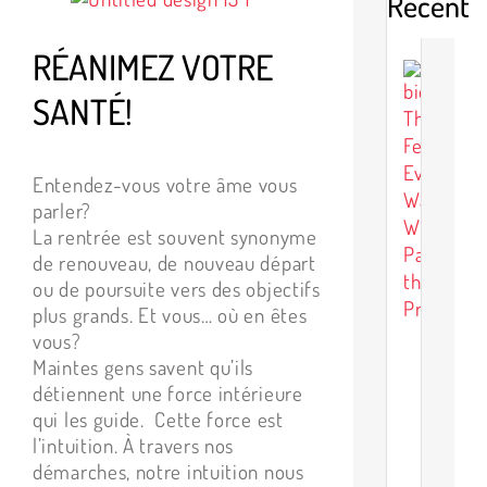
Recent
l'image
agrandie
RÉANIMEZ VOTRE
L
F
SANTÉ!
q
t
l
Entendez-vous votre âme vous
m
parler?
v
La rentrée est souvent synonyme
de renouveau, de nouveau départ
m
ou de poursuite vers des objectifs
s
plus grands. Et vous… où en êtes
p
vous?
l
Maintes gens savent qu’ils
p
détiennent une force intérieure
–
qui les guide. Cette force est
L
l’intuition. À travers nos
s
démarches, notre intuition nous
à